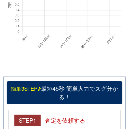
最短45秒 簡単入力でスグ分か
簡単3STEP♪
る！
STEP1
査定を依頼する