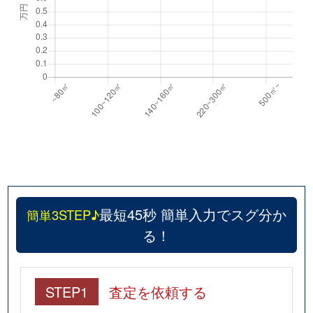
最短45秒 簡単入力でスグ分か
簡単3STEP♪
る！
STEP1
査定を依頼する