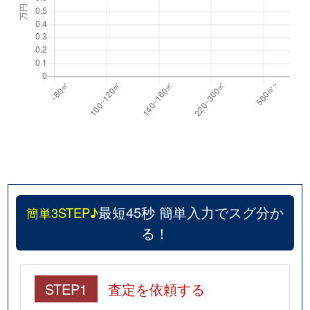
最短45秒 簡単入力でスグ分か
簡単3STEP♪
る！
STEP1
査定を依頼する