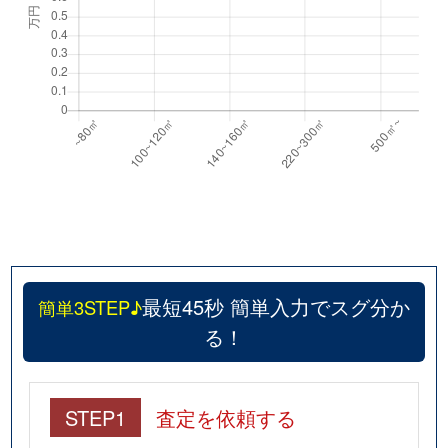
最短45秒 簡単入力でスグ分か
簡単3STEP♪
る！
STEP1
査定を依頼する