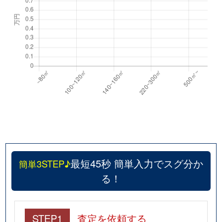
最短45秒 簡単入力でスグ分か
簡単3STEP♪
る！
STEP1
査定を依頼する