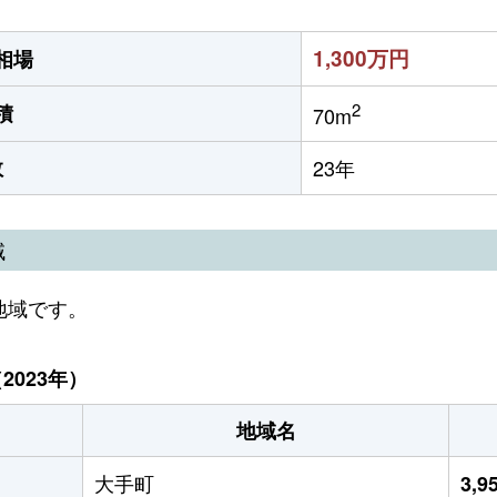
1,300万円
相場
2
積
70m
数
23年
域
地域です。
023年）
地域名
大手町
3,