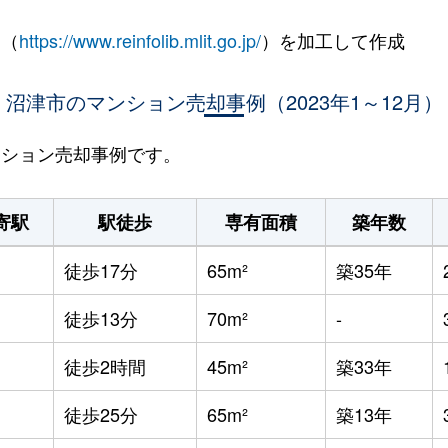
 （
https://www.reinfolib.mlit.go.jp/
）を加工して作成
沼津市のマンション売却事例（2023年1～12月）
マンション売却事例です。
寄駅
駅徒歩
専有面積
築年数
徒歩17分
65m²
築35年
徒歩13分
70m²
-
徒歩2時間
45m²
築33年
徒歩25分
65m²
築13年