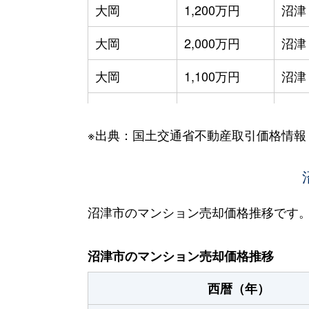
大岡
1,200万円
沼津
大岡
2,000万円
沼津
大岡
1,100万円
沼津
大岡
2,100万円
沼津
※出典：国土交通省不動産取引価格情報
大岡
1,100万円
沼津
大手町
4,200万円
沼津
大手町
3,700万円
沼津
沼津市のマンション売却価格推移です
西条町
1,800万円
沼津
沼津市のマンション売却価格推移
西条町
1,000万円
沼津
西暦（年）
三枚橋町
1,900万円
沼津