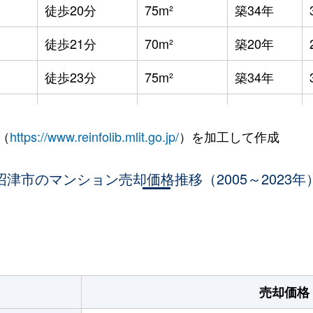
徒歩20分
75m²
築34年
徒歩21分
70m²
築20年
徒歩23分
75m²
築34年
徒歩23分
75m²
-
（
https://www.reinfolib.mlit.go.jp/
）を加工して作成
徒歩26分
60m²
築39年
沼津市のマンション売却価格推移（2005～2023年
徒歩4分
90m²
築17年
徒歩1分
80m²
築15年
。
徒歩15分
75m²
築21年
徒歩8分
60m²
築34年
売却価格
徒歩5分
60m²
築14年