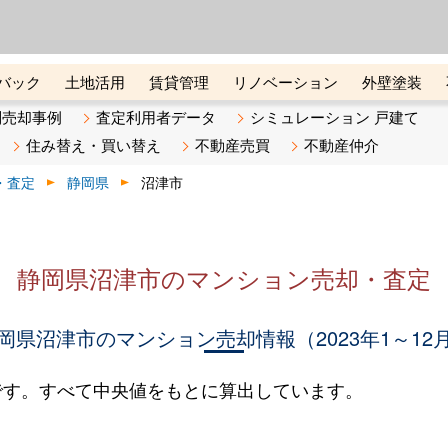
ーズ株式会社（東証グロース上
初めての方へ
ビスです 証券コード：4445
バック
土地活用
賃貸管理
リノベーション
外壁塗装
ライン講座
リビンマガジンBiz
不動産売却ご相談デスク
別売却事例
査定利用者データ
シミュレーション 戸建て
住み替え・買い替え
不動産売買
不動産仲介
・査定
静岡県
沼津市
静岡県沼津市のマンション売却・査定
岡県沼津市のマンション売却情報（2023年1～12
です。すべて中央値をもとに算出しています。