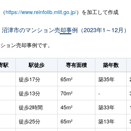
 （
https://www.reinfolib.mlit.go.jp/
）を加工して作成
沼津市のマンション売却事例（2023年1～12月）
マンション売却事例です。
寄駅
駅徒歩
専有面積
築年数
徒歩17分
65m²
築35年
徒歩13分
70m²
-
徒歩2時間
45m²
築33年
徒歩25分
65m²
築13年