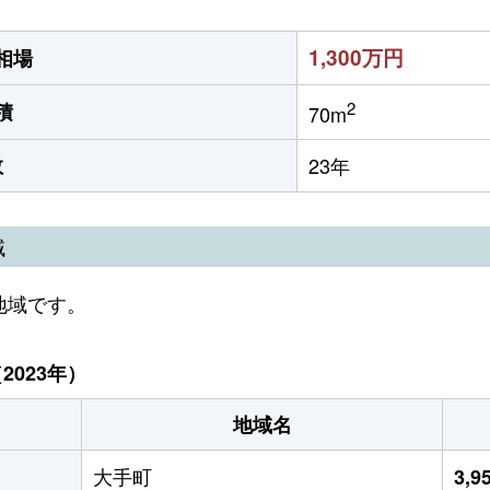
1,300万円
相場
2
積
70m
数
23年
域
地域です。
023年）
地域名
大手町
3,