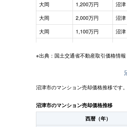
大岡
1,200万円
沼津
大岡
2,000万円
沼津
大岡
1,100万円
沼津
大岡
2,100万円
沼津
※出典：国土交通省不動産取引価格情報
大岡
1,100万円
沼津
大手町
4,200万円
沼津
大手町
3,700万円
沼津
沼津市のマンション売却価格推移です
西条町
1,800万円
沼津
沼津市のマンション売却価格推移
西条町
1,000万円
沼津
西暦（年）
三枚橋町
1,900万円
沼津