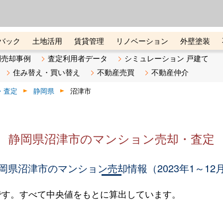
ーズ株式会社（東証グロース上
初めての方へ
ビスです 証券コード：4445
バック
土地活用
賃貸管理
リノベーション
外壁塗装
ライン講座
リビンマガジンBiz
不動産売却ご相談デスク
別売却事例
査定利用者データ
シミュレーション 戸建て
住み替え・買い替え
不動産売買
不動産仲介
・査定
静岡県
沼津市
静岡県沼津市のマンション売却・査定
岡県沼津市のマンション売却情報（2023年1～12
です。すべて中央値をもとに算出しています。