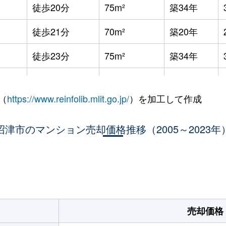
徒歩20分
75m²
築34年
徒歩21分
70m²
築20年
徒歩23分
75m²
築34年
徒歩23分
75m²
-
（
https://www.reinfolib.mlit.go.jp/
）を加工して作成
徒歩26分
60m²
築39年
沼津市のマンション売却価格推移（2005～2023年
徒歩4分
90m²
築17年
徒歩1分
80m²
築15年
。
徒歩15分
75m²
築21年
徒歩8分
60m²
築34年
売却価格
徒歩5分
60m²
築14年