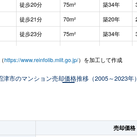
徒歩20分
75m²
築34年
徒歩21分
70m²
築20年
徒歩23分
75m²
築34年
徒歩23分
75m²
-
（
https://www.reinfolib.mlit.go.jp/
）を加工して作成
徒歩26分
60m²
築39年
沼津市のマンション売却価格推移（2005～2023年
徒歩4分
90m²
築17年
徒歩1分
80m²
築15年
。
徒歩15分
75m²
築21年
徒歩8分
60m²
築34年
売却価格
徒歩5分
60m²
築14年