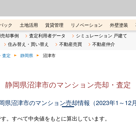
ーズ株式会社（東証グロース上
初めての方へ
ビスです 証券コード：4445
バック
土地活用
賃貸管理
リノベーション
外壁塗装
ライン講座
リビンマガジンBiz
不動産売却ご相談デスク
別売却事例
査定利用者データ
シミュレーション 戸建て
住み替え・買い替え
不動産売買
不動産仲介
・査定
静岡県
沼津市
静岡県沼津市のマンション売却・査定
岡県沼津市のマンション売却情報（2023年1～12
です。すべて中央値をもとに算出しています。