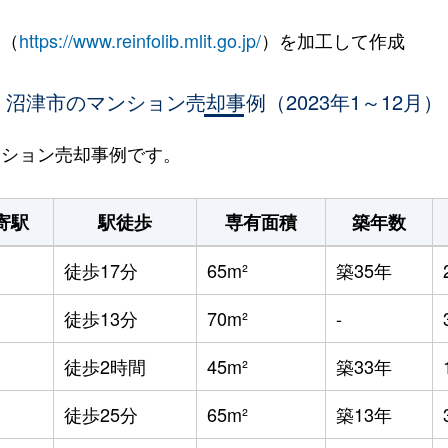
 （
https://www.reinfolib.mlit.go.jp/
）を加工して作成
沼津市のマンション売却事例（2023年1～12月）
マンション売却事例です。
寄駅
駅徒歩
専有面積
築年数
徒歩17分
65m²
築35年
徒歩13分
70m²
-
徒歩2時間
45m²
築33年
徒歩25分
65m²
築13年