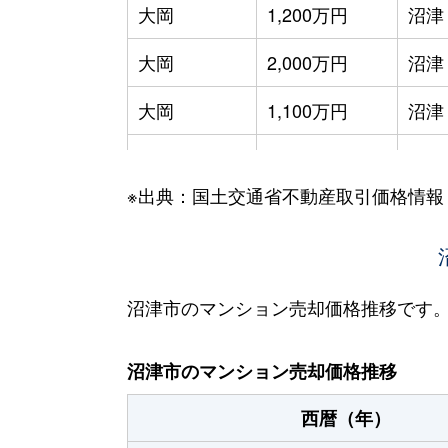
大岡
1,200万円
沼津
大岡
2,000万円
沼津
大岡
1,100万円
沼津
大岡
2,100万円
沼津
※出典：国土交通省不動産取引価格情報
大岡
1,100万円
沼津
大手町
4,200万円
沼津
大手町
3,700万円
沼津
沼津市のマンション売却価格推移です
西条町
1,800万円
沼津
沼津市のマンション売却価格推移
西条町
1,000万円
沼津
西暦（年）
三枚橋町
1,900万円
沼津