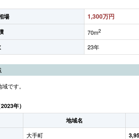
1,300万円
相場
2
積
70m
数
23年
域
地域です。
023年）
地域名
大手町
3,