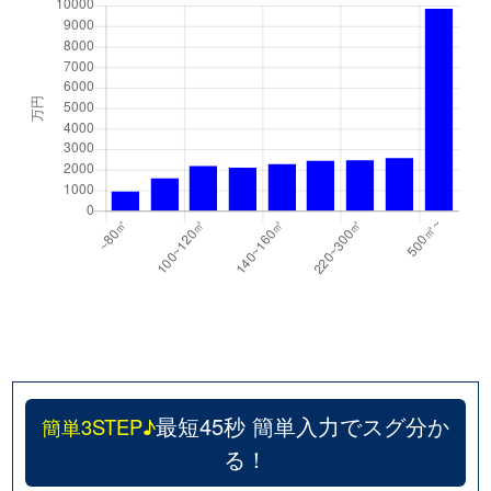
最短45秒 簡単入力でスグ分か
簡単3STEP♪
る！