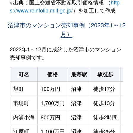
※出典：国土交通省不動産取引価格情報 （
http
s://www.reinfolib.mlit.go.jp/
）を加工して作成
沼津市のマンション売却事例（2023年1～12
月）
2023年1～12月に成約した沼津市のマンション
売却事例です。
町名
価格
最寄駅
駅徒歩
専
旭町
100万円
沼津
徒歩17分
65m
市場町
1,700万円
沼津
徒歩13分
70m
内浦小海
800万円
沼津
徒歩2時間
45m
江原町
1,100万円
沼津
徒歩25分
65m