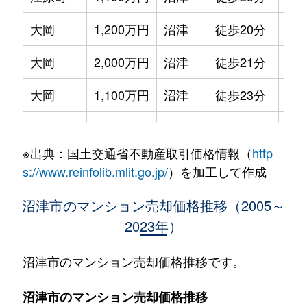
大岡
1,200万円
沼津
徒歩20分
75m
大岡
2,000万円
沼津
徒歩21分
70m
大岡
1,100万円
沼津
徒歩23分
75m
大岡
2,100万円
沼津
徒歩23分
75m
※出典：国土交通省不動産取引価格情報（
http
大岡
1,100万円
沼津
徒歩26分
60m
s://www.reinfolib.mlit.go.jp/
）を加工して作成
大手町
4,200万円
沼津
徒歩4分
90m
沼津市のマンション売却価格推移（2005～
2023年）
大手町
3,700万円
沼津
徒歩1分
80m
西条町
1,800万円
沼津
徒歩15分
75m
沼津市のマンション売却価格推移です。
西条町
1,000万円
沼津
徒歩8分
60m
沼津市のマンション売却価格推移