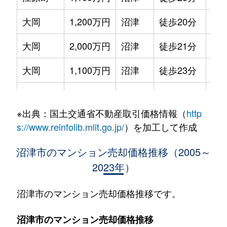
大岡
1,200万円
沼津
徒歩20分
75m
大岡
2,000万円
沼津
徒歩21分
70m
大岡
1,100万円
沼津
徒歩23分
75m
大岡
2,100万円
沼津
徒歩23分
75m
※出典：国土交通省不動産取引価格情報（
http
大岡
1,100万円
沼津
徒歩26分
60m
s://www.reinfolib.mlit.go.jp/
）を加工して作成
大手町
4,200万円
沼津
徒歩4分
90m
沼津市のマンション売却価格推移（2005～
2023年）
大手町
3,700万円
沼津
徒歩1分
80m
西条町
1,800万円
沼津
徒歩15分
75m
沼津市のマンション売却価格推移です。
西条町
1,000万円
沼津
徒歩8分
60m
沼津市のマンション売却価格推移