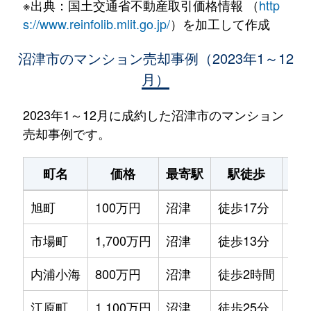
※出典：国土交通省不動産取引価格情報 （
http
s://www.reinfolib.mlit.go.jp/
）を加工して作成
沼津市のマンション売却事例（2023年1～12
月）
2023年1～12月に成約した沼津市のマンション
売却事例です。
町名
価格
最寄駅
駅徒歩
専
旭町
100万円
沼津
徒歩17分
65m
市場町
1,700万円
沼津
徒歩13分
70m
内浦小海
800万円
沼津
徒歩2時間
45m
江原町
1,100万円
沼津
徒歩25分
65m