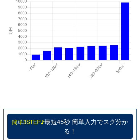
最短45秒 簡単入力でスグ分か
簡単3STEP♪
る！