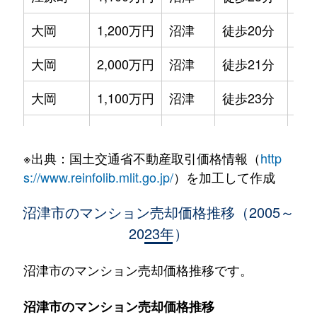
大岡
1,200万円
沼津
徒歩20分
75m
大岡
2,000万円
沼津
徒歩21分
70m
大岡
1,100万円
沼津
徒歩23分
75m
大岡
2,100万円
沼津
徒歩23分
75m
※出典：国土交通省不動産取引価格情報（
http
大岡
1,100万円
沼津
徒歩26分
60m
s://www.reinfolib.mlit.go.jp/
）を加工して作成
大手町
4,200万円
沼津
徒歩4分
90m
沼津市のマンション売却価格推移（2005～
2023年）
大手町
3,700万円
沼津
徒歩1分
80m
西条町
1,800万円
沼津
徒歩15分
75m
沼津市のマンション売却価格推移です。
西条町
1,000万円
沼津
徒歩8分
60m
沼津市のマンション売却価格推移