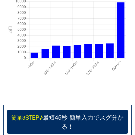
最短45秒 簡単入力でスグ分か
簡単3STEP♪
る！