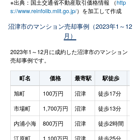
※出典：国土交通省不動産取引価格情報 （
http
s://www.reinfolib.mlit.go.jp/
）を加工して作成
沼津市のマンション売却事例（2023年1～12
月）
2023年1～12月に成約した沼津市のマンション
売却事例です。
町名
価格
最寄駅
駅徒歩
専
旭町
100万円
沼津
徒歩17分
65m
市場町
1,700万円
沼津
徒歩13分
70m
内浦小海
800万円
沼津
徒歩2時間
45m
江原町
1,100万円
沼津
徒歩25分
65m