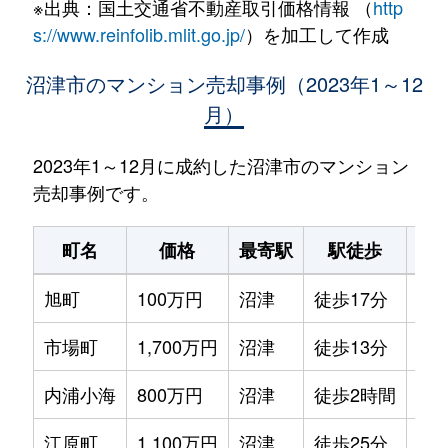
※出典：国土交通省不動産取引価格情報 （
http
s://www.reinfolib.mlit.go.jp/
）を加工して作成
沼津市のマンション売却事例（2023年1～12
月）
2023年1～12月に成約した沼津市のマンション
売却事例です。
町名
価格
最寄駅
駅徒歩
専
旭町
100万円
沼津
徒歩17分
65m
市場町
1,700万円
沼津
徒歩13分
70m
内浦小海
800万円
沼津
徒歩2時間
45m
江原町
1,100万円
沼津
徒歩25分
65m