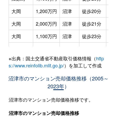
大岡
1,200万円
沼津
徒歩20分
75m
大岡
2,000万円
沼津
徒歩21分
70m
大岡
1,100万円
沼津
徒歩23分
75m
大岡
2,100万円
沼津
徒歩23分
75m
※出典：国土交通省不動産取引価格情報（
http
大岡
1,100万円
沼津
徒歩26分
60m
s://www.reinfolib.mlit.go.jp/
）を加工して作成
大手町
4,200万円
沼津
徒歩4分
90m
沼津市のマンション売却価格推移（2005～
2023年）
大手町
3,700万円
沼津
徒歩1分
80m
西条町
1,800万円
沼津
徒歩15分
75m
沼津市のマンション売却価格推移です。
西条町
1,000万円
沼津
徒歩8分
60m
沼津市のマンション売却価格推移