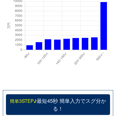
最短45秒 簡単入力でスグ分か
簡単3STEP♪
る！