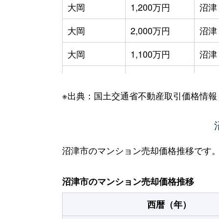
大岡
1,200万円
沼津
大岡
2,000万円
沼津
大岡
1,100万円
沼津
大岡
2,100万円
沼津
※出典：国土交通省不動産取引価格情報
大岡
1,100万円
沼津
大手町
4,200万円
沼津
大手町
3,700万円
沼津
沼津市のマンション売却価格推移です
西条町
1,800万円
沼津
沼津市のマンション売却価格推移
西条町
1,000万円
沼津
西暦（年）
三枚橋町
1,900万円
沼津