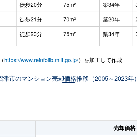
徒歩20分
75m²
築34年
徒歩21分
70m²
築20年
徒歩23分
75m²
築34年
徒歩23分
75m²
-
（
https://www.reinfolib.mlit.go.jp/
）を加工して作成
徒歩26分
60m²
築39年
沼津市のマンション売却価格推移（2005～2023年
徒歩4分
90m²
築17年
徒歩1分
80m²
築15年
。
徒歩15分
75m²
築21年
徒歩8分
60m²
築34年
売却価格
徒歩5分
60m²
築14年