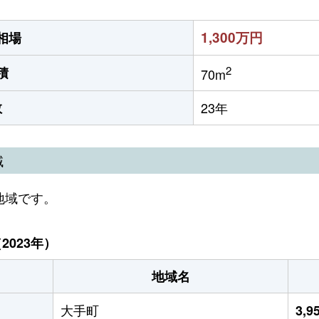
1,300万円
相場
2
積
70m
数
23年
域
地域です。
023年）
地域名
大手町
3,