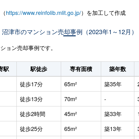
 （
https://www.reinfolib.mlit.go.jp/
）を加工して作成
沼津市のマンション売却事例（2023年1～12月）
マンション売却事例です。
寄駅
駅徒歩
専有面積
築年数
徒歩17分
65m²
築35年
徒歩13分
70m²
-
徒歩2時間
45m²
築33年
徒歩25分
65m²
築13年