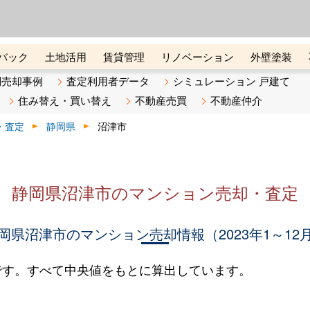
ーズ株式会社（東証グロース上
初めての方へ
ビスです 証券コード：4445
バック
土地活用
賃貸管理
リノベーション
外壁塗装
ライン講座
リビンマガジンBiz
不動産売却ご相談デスク
別売却事例
査定利用者データ
シミュレーション 戸建て
住み替え・買い替え
不動産売買
不動産仲介
・査定
静岡県
沼津市
静岡県沼津市のマンション売却・査定
岡県沼津市のマンション売却情報（2023年1～12
です。すべて中央値をもとに算出しています。