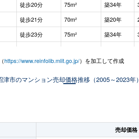
徒歩20分
75m²
築34年
徒歩21分
70m²
築20年
徒歩23分
75m²
築34年
徒歩23分
75m²
-
（
https://www.reinfolib.mlit.go.jp/
）を加工して作成
徒歩26分
60m²
築39年
沼津市のマンション売却価格推移（2005～2023年
徒歩4分
90m²
築17年
徒歩1分
80m²
築15年
。
徒歩15分
75m²
築21年
徒歩8分
60m²
築34年
売却価格
徒歩5分
60m²
築14年