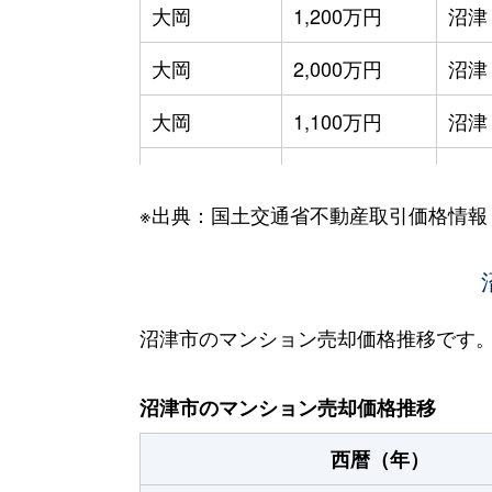
大岡
1,200万円
沼津
大岡
2,000万円
沼津
大岡
1,100万円
沼津
大岡
2,100万円
沼津
※出典：国土交通省不動産取引価格情報
大岡
1,100万円
沼津
大手町
4,200万円
沼津
大手町
3,700万円
沼津
沼津市のマンション売却価格推移です
西条町
1,800万円
沼津
沼津市のマンション売却価格推移
西条町
1,000万円
沼津
西暦（年）
三枚橋町
1,900万円
沼津