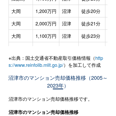
大岡
1,200万円
沼津
徒歩20分
75m
大岡
2,000万円
沼津
徒歩21分
70m
大岡
1,100万円
沼津
徒歩23分
75m
大岡
2,100万円
沼津
徒歩23分
75m
※出典：国土交通省不動産取引価格情報（
http
大岡
1,100万円
沼津
徒歩26分
60m
s://www.reinfolib.mlit.go.jp/
）を加工して作成
大手町
4,200万円
沼津
徒歩4分
90m
沼津市のマンション売却価格推移（2005～
2023年）
大手町
3,700万円
沼津
徒歩1分
80m
西条町
1,800万円
沼津
徒歩15分
75m
沼津市のマンション売却価格推移です。
西条町
1,000万円
沼津
徒歩8分
60m
沼津市のマンション売却価格推移