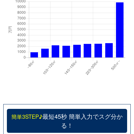
最短45秒 簡単入力でスグ分か
簡単3STEP♪
る！