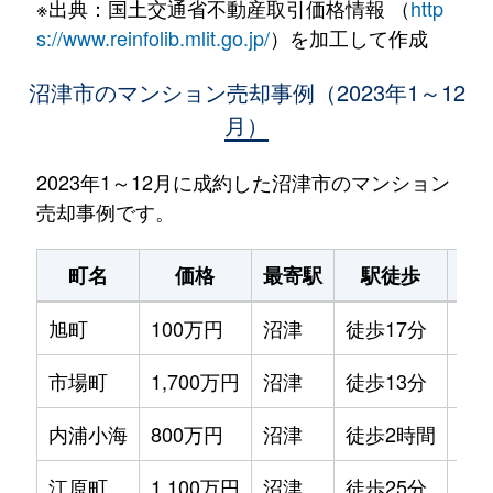
※出典：国土交通省不動産取引価格情報 （
http
s://www.reinfolib.mlit.go.jp/
）を加工して作成
沼津市のマンション売却事例（2023年1～12
月）
2023年1～12月に成約した沼津市のマンション
売却事例です。
町名
価格
最寄駅
駅徒歩
専
旭町
100万円
沼津
徒歩17分
65m
市場町
1,700万円
沼津
徒歩13分
70m
内浦小海
800万円
沼津
徒歩2時間
45m
江原町
1,100万円
沼津
徒歩25分
65m