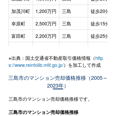
加茂川町
1,200万円
三島
徒歩20分
幸原町
2,500万円
三島
徒歩15分
富田町
2,200万円
三島
徒歩25分
中
1,200万円
三島
徒歩45分
※出典：国土交通省不動産取引価格情報（
http
中
1,400万円
三島
徒歩45分
s://www.reinfolib.mlit.go.jp/
）を加工して作成
中
1,000万円
三島
徒歩45分
三島市のマンション売却価格推移（2005～
2023年）
長伏
1,000万円
三島
徒歩1時間1
西若町
1,600万円
三島
徒歩13分
三島市のマンション売却価格推移です。
萩
1,500万円
三島
徒歩45分
三島市のマンション売却価格推移