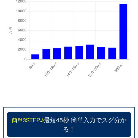
最短45秒 簡単入力でスグ分か
簡単3STEP♪
る！