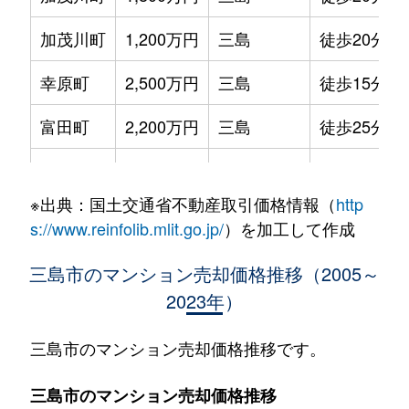
加茂川町
1,200万円
三島
徒歩20分
幸原町
2,500万円
三島
徒歩15分
富田町
2,200万円
三島
徒歩25分
中
1,200万円
三島
徒歩45分
※出典：国土交通省不動産取引価格情報（
http
中
1,400万円
三島
徒歩45分
s://www.reinfolib.mlit.go.jp/
）を加工して作成
中
1,000万円
三島
徒歩45分
三島市のマンション売却価格推移（2005～
2023年）
長伏
1,000万円
三島
徒歩1時間1
西若町
1,600万円
三島
徒歩13分
三島市のマンション売却価格推移です。
萩
1,500万円
三島
徒歩45分
三島市のマンション売却価格推移