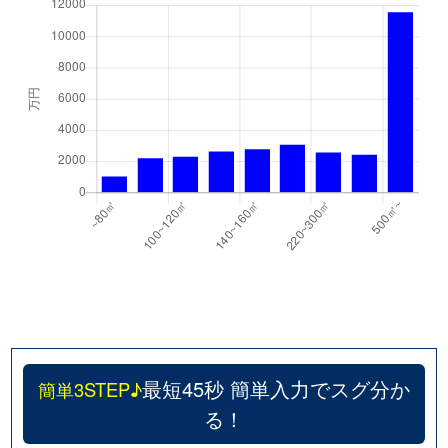
最短45秒 簡単入力でスグ分か
簡単3STEP♪
る！