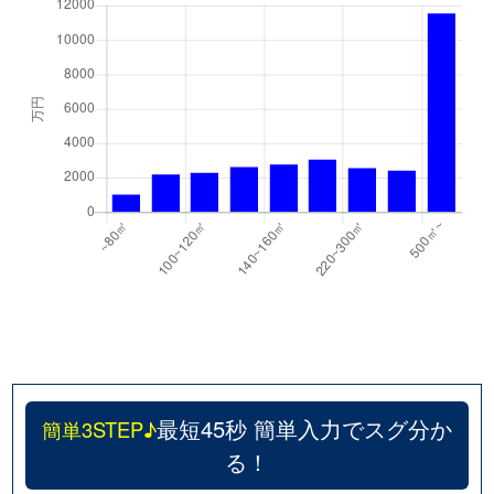
最短45秒 簡単入力でスグ分か
簡単3STEP♪
る！