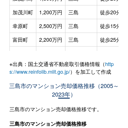
加茂川町
1,200万円
三島
徒歩20分
幸原町
2,500万円
三島
徒歩15分
富田町
2,200万円
三島
徒歩25分
中
1,200万円
三島
徒歩45分
※出典：国土交通省不動産取引価格情報（
http
中
1,400万円
三島
徒歩45分
s://www.reinfolib.mlit.go.jp/
）を加工して作成
中
1,000万円
三島
徒歩45分
三島市のマンション売却価格推移（2005～
2023年）
長伏
1,000万円
三島
徒歩1時間1
西若町
1,600万円
三島
徒歩13分
三島市のマンション売却価格推移です。
萩
1,500万円
三島
徒歩45分
三島市のマンション売却価格推移