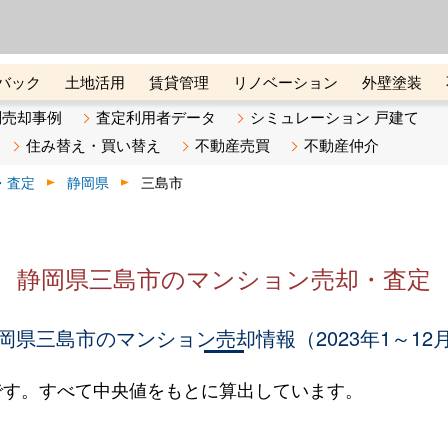
ーズ株式会社（東証グロース上
初めての方へ
ビスです 証券コード：4445
バック
土地活用
賃貸管理
リノベーション
外壁塗装
ライン講座
リビンマガジンBiz
不動産売却ご相談デスク
別売却事例
査定利用者データ
シミュレーション 戸建て
住み替え・買い替え
不動産売買
不動産仲介
・査定
静岡県
三島市
静岡県三島市のマンション売却・査定
岡県三島市のマンション売却情報（2023年1～12
です。すべて中央値をもとに算出しています。