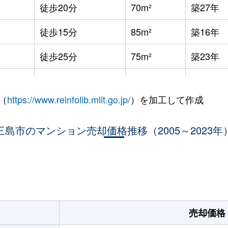
徒歩20分
70m²
築27年
徒歩15分
85m²
築16年
徒歩25分
75m²
築23年
徒歩45分
75m²
築32年
（
https://www.reinfolib.mlit.go.jp/
）を加工して作成
徒歩45分
95m²
築32年
三島市のマンション売却価格推移（2005～2023年
徒歩45分
70m²
築32年
徒歩1時間15分
65m²
築28年
。
徒歩13分
75m²
築34年
徒歩45分
65m²
築29年
売却価格
徒歩19分
70m²
築27年