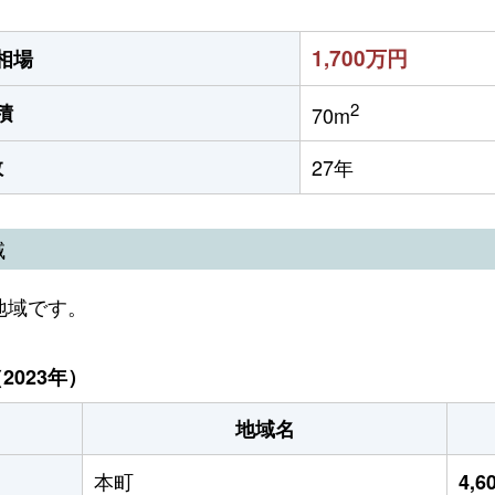
1,700万円
相場
2
積
70m
数
27年
域
地域です。
023年）
地域名
本町
4,