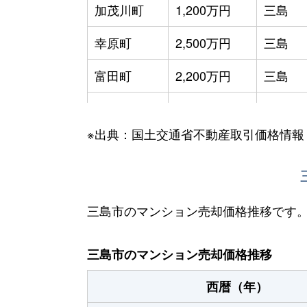
加茂川町
1,200万円
三島
幸原町
2,500万円
三島
富田町
2,200万円
三島
中
1,200万円
三島
※出典：国土交通省不動産取引価格情報
中
1,400万円
三島
中
1,000万円
三島
長伏
1,000万円
三島
三島市のマンション売却価格推移です
西若町
1,600万円
三島
三島市のマンション売却価格推移
萩
1,500万円
三島
西暦（年）
東本町
1,800万円
三島