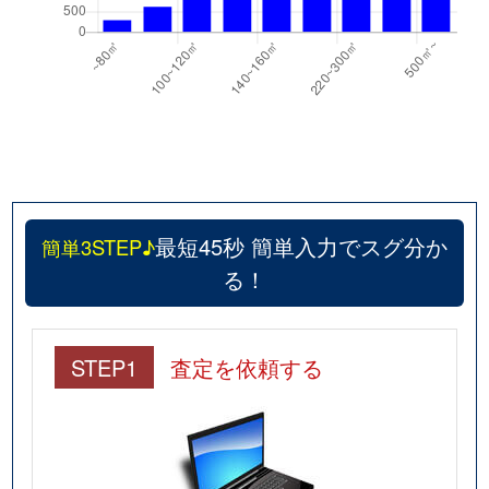
最短45秒 簡単入力でスグ分か
簡単3STEP♪
る！
STEP1
査定を依頼する