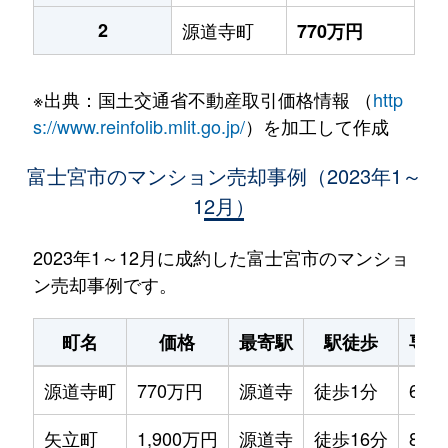
2
源道寺町
770万円
※出典：国土交通省不動産取引価格情報 （
http
s://www.reinfolib.mlit.go.jp/
）を加工して作成
富士宮市のマンション売却事例（2023年1～
12月）
2023年1～12月に成約した富士宮市のマンショ
ン売却事例です。
町名
価格
最寄駅
駅徒歩
専有
源道寺町
770万円
源道寺
徒歩1分
60m
矢立町
1,900万円
源道寺
徒歩16分
80m