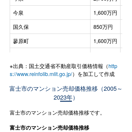
今泉
1,600万円
本
国久保
850万円
富
蓼原町
1,600万円
富
中央町
1,400万円
富
※出典：国土交通省不動産取引価格情報（
http
伝法
550万円
富
s://www.reinfolib.mlit.go.jp/
）を加工して作成
永田町
2,900万円
富
富士市のマンション売却価格推移（2005～
2023年）
平垣・十兵衛・上横割・下横割
720万円
富
平垣本町
750万円
富
富士市のマンション売却価格推移です。
水戸島
480万円
富
富士市のマンション売却価格推移