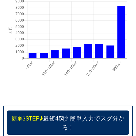
最短45秒 簡単入力でスグ分か
簡単3STEP♪
る！