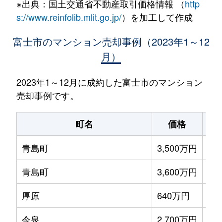
※出典：国土交通省不動産取引価格情報 （
http
s://www.reinfolib.mlit.go.jp/
）を加工して作成
富士市のマンション売却事例（2023年1～12
月）
2023年1～12月に成約した富士市のマンション
売却事例です。
町名
価格
最
青島町
3,500万円
富
青島町
3,600万円
富
厚原
640万円
富
今泉
2,700万円
本