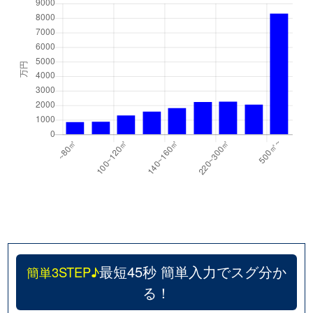
最短45秒 簡単入力でスグ分か
簡単3STEP♪
る！