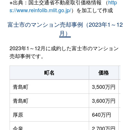
※出典：国土交通省不動産取引価格情報 （
http
s://www.reinfolib.mlit.go.jp/
）を加工して作成
富士市のマンション売却事例（2023年1～12
月）
2023年1～12月に成約した富士市のマンション
売却事例です。
町名
価格
最
青島町
3,500万円
富
青島町
3,600万円
富
厚原
640万円
富
今泉
2,700万円
本