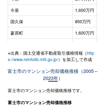
今泉
1,600万円
本
国久保
850万円
富
蓼原町
1,600万円
富
中央町
1,400万円
富
※出典：国土交通省不動産取引価格情報（
http
伝法
550万円
富
s://www.reinfolib.mlit.go.jp/
）を加工して作成
永田町
2,900万円
富
富士市のマンション売却価格推移（2005～
2023年）
平垣・十兵衛・上横割・下横割
720万円
富
平垣本町
750万円
富
富士市のマンション売却価格推移です。
水戸島
480万円
富
富士市のマンション売却価格推移