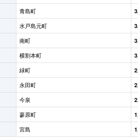
青島町
3
水戸島元町
3
南町
3
横割本町
3
緑町
2
永田町
2
今泉
2
蓼原町
1
宮島
1