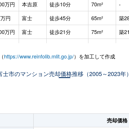
600万円
本吉原
徒歩10分
70m²
-
0万円
富士
徒歩45分
65m²
築2
600万円
富士
徒歩21分
75m²
築2
400万円
富士
徒歩45分
80m²
築1
（
https://www.reinfolib.mlit.go.jp/
）を加工して作成
0万円
富士
徒歩1時間15分
85m²
築3
900万円
富士市のマンション売却価格推移（2005～2023年
富士
徒歩45分
85m²
築9
0万円
富士
徒歩9分
70m²
築2
。
0万円
富士
徒歩10分
75m²
築2
0万円
富士
徒歩15分
70m²
築3
売却価格
0万円
富士
徒歩15分
80m²
築3