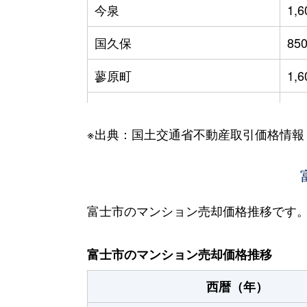
今泉
1,
国久保
85
蓼原町
1,
中央町
1,
※出典：国土交通省不動産取引価格情報
伝法
55
永田町
2,
平垣・十兵衛・上横割・下横割
72
富士市のマンション売却価格推移です
平垣本町
75
富士市のマンション売却価格推移
水戸島
48
西暦（年）
水戸島
98