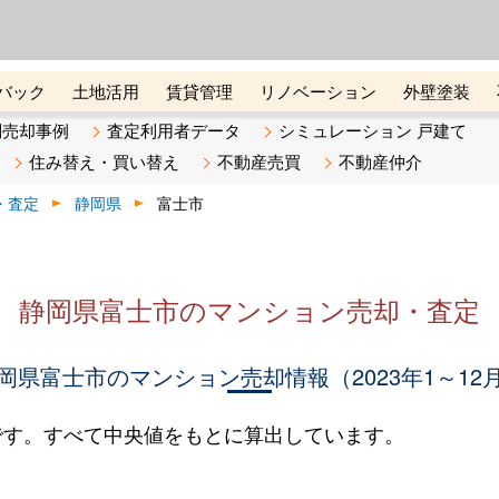
ーズ株式会社（東証グロース上
初めての方へ
ビスです 証券コード：4445
バック
土地活用
賃貸管理
リノベーション
外壁塗装
ライン講座
リビンマガジンBiz
不動産売却ご相談デスク
別売却事例
査定利用者データ
シミュレーション 戸建て
住み替え・買い替え
不動産売買
不動産仲介
・査定
静岡県
富士市
静岡県富士市のマンション売却・査定
岡県富士市のマンション売却情報（2023年1～12
です。すべて中央値をもとに算出しています。