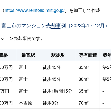
 （
https://www.reinfolib.mlit.go.jp/
）を加工して作成
富士市のマンション売却事例（2023年1～12月）
マンション売却事例です。
価格
最寄駅
駅徒歩
専有面積
築
500万円
富士
徒歩45分
65m²
築5
600万円
富士
徒歩45分
80m²
築5
0万円
富士
徒歩1時間15分
65m²
-
700万円
本吉原
徒歩8分
70m²
-