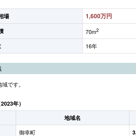
1,600万円
相場
2
積
70m
数
16年
域
地域です。
023年）
地域名
御幸町
3