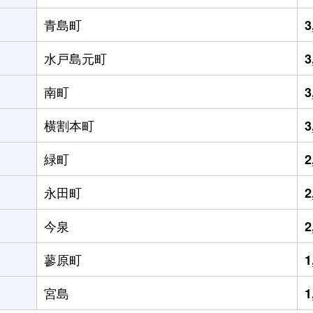
青島町
3
水戸島元町
3
南町
3
横割本町
3
緑町
2
永田町
2
今泉
2
蓼原町
1
宮島
1