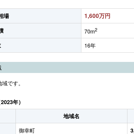
1,600万円
相場
2
積
70m
数
16年
域
地域です。
023年）
地域名
御幸町
3