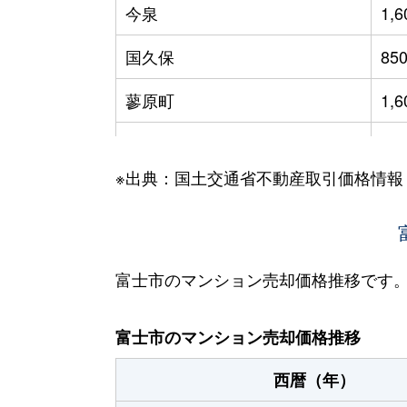
今泉
1,
国久保
85
蓼原町
1,
中央町
1,
※出典：国土交通省不動産取引価格情報
伝法
55
永田町
2,
平垣・十兵衛・上横割・下横割
72
富士市のマンション売却価格推移です
平垣本町
75
富士市のマンション売却価格推移
水戸島
48
西暦（年）
水戸島
98