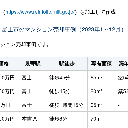
 （
https://www.reinfolib.mlit.go.jp/
）を加工して作成
富士市のマンション売却事例（2023年1～12月）
マンション売却事例です。
価格
最寄駅
駅徒歩
専有面積
築
500万円
富士
徒歩45分
65m²
築5
600万円
富士
徒歩45分
80m²
築5
0万円
富士
徒歩1時間15分
65m²
-
700万円
本吉原
徒歩8分
70m²
-