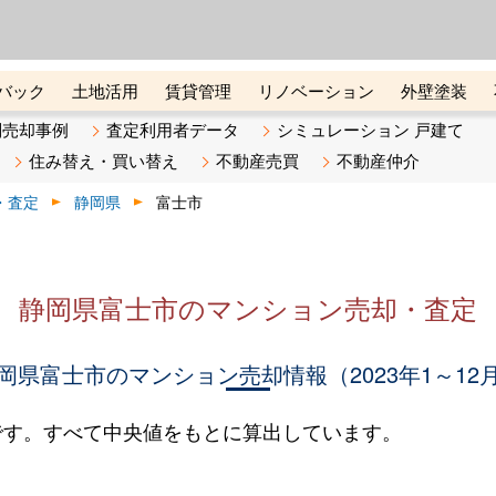
ーズ株式会社（東証グロース上
初めての方へ
ビスです 証券コード：4445
バック
土地活用
賃貸管理
リノベーション
外壁塗装
ライン講座
リビンマガジンBiz
不動産売却ご相談デスク
別売却事例
査定利用者データ
シミュレーション 戸建て
住み替え・買い替え
不動産売買
不動産仲介
・査定
静岡県
富士市
静岡県富士市のマンション売却・査定
岡県富士市のマンション売却情報（2023年1～12
です。すべて中央値をもとに算出しています。