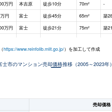
600万円
本吉原
徒歩10分
70m²
-
0万円
富士
徒歩45分
65m²
築2
600万円
富士
徒歩21分
75m²
築2
400万円
富士
徒歩45分
80m²
築1
（
https://www.reinfolib.mlit.go.jp/
）を加工して作成
0万円
富士
徒歩1時間15分
85m²
築3
900万円
富士市のマンション売却価格推移（2005～2023年
富士
徒歩45分
85m²
築9
0万円
富士
徒歩9分
70m²
築2
。
0万円
富士
徒歩10分
75m²
築2
0万円
富士
徒歩15分
70m²
築3
売却価格
0万円
富士
徒歩15分
80m²
築3