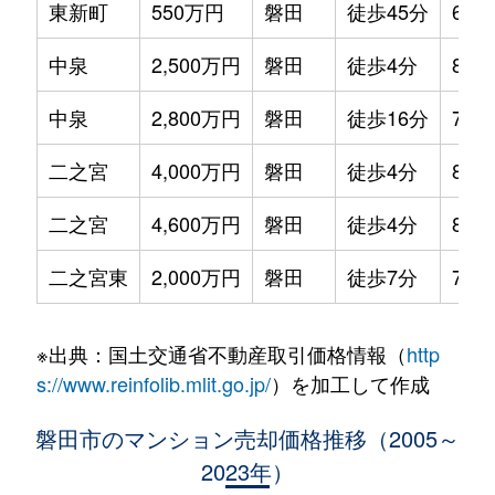
東新町
550万円
磐田
徒歩45分
60m
中泉
2,500万円
磐田
徒歩4分
80m
中泉
2,800万円
磐田
徒歩16分
75m
二之宮
4,000万円
磐田
徒歩4分
80m
二之宮
4,600万円
磐田
徒歩4分
80m
二之宮東
2,000万円
磐田
徒歩7分
75m
※出典：国土交通省不動産取引価格情報（
http
s://www.reinfolib.mlit.go.jp/
）を加工して作成
磐田市のマンション売却価格推移（2005～
2023年）