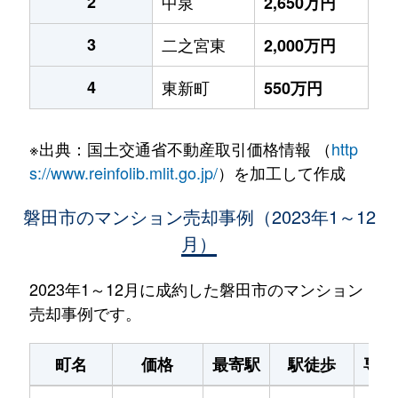
2
中泉
2,650万円
3
二之宮東
2,000万円
4
東新町
550万円
※出典：国土交通省不動産取引価格情報 （
http
s://www.reinfolib.mlit.go.jp/
）を加工して作成
磐田市のマンション売却事例（2023年1～12
月）
2023年1～12月に成約した磐田市のマンション
売却事例です。
町名
価格
最寄駅
駅徒歩
専有