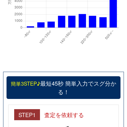
最短45秒 簡単入力でスグ分か
簡単3STEP♪
る！
STEP1
査定を依頼する