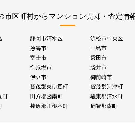
の市区町村からマンション売却・査定情
区
静岡市清水区
浜松市中央区
熱海市
三島市
富士市
磐田市
御殿場市
袋井市
伊豆市
御前崎市
賀茂郡東伊豆町
賀茂郡河津町
豆町
田方郡函南町
駿東郡清水町
町
榛原郡川根本町
周智郡森町