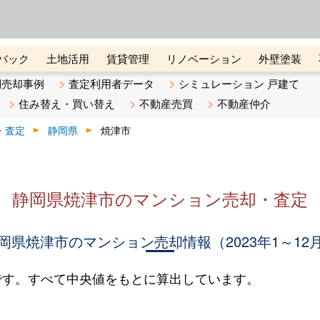
ーズ株式会社（東証グロース上
初めての方へ
ビスです 証券コード：4445
バック
土地活用
賃貸管理
リノベーション
外壁塗装
ライン講座
リビンマガジンBiz
不動産売却ご相談デスク
別売却事例
査定利用者データ
シミュレーション 戸建て
住み替え・買い替え
不動産売買
不動産仲介
・査定
静岡県
焼津市
静岡県焼津市のマンション売却・査定
岡県焼津市のマンション売却情報（2023年1～12
です。すべて中央値をもとに算出しています。