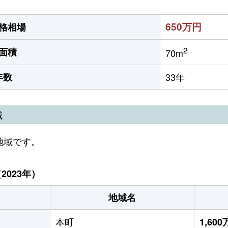
650万円
格相場
2
面積
70m
年数
33年
域
地域です。
023年）
地域名
本町
1,60