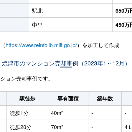
駅北
650万
中里
450万
 （
https://www.reinfolib.mlit.go.jp/
）を加工して作成
焼津市のマンション売却事例（2023年1～12月）
マンション売却事例です。
駅徒歩
専有面積
築年数
徒歩1分
40m²
-
-
徒歩20分
70m²
-
4