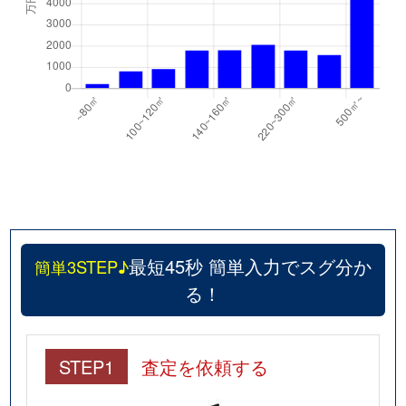
最短45秒 簡単入力でスグ分か
簡単3STEP♪
る！
STEP1
査定を依頼する