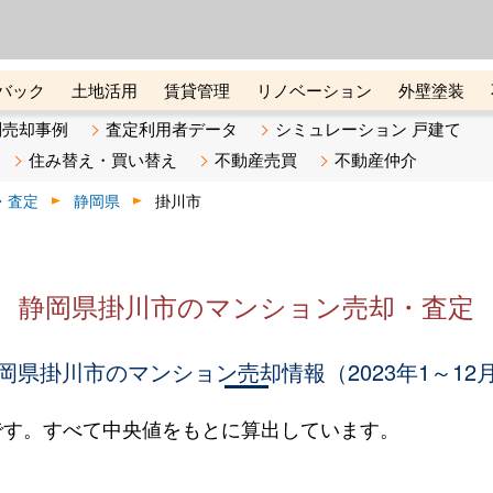
ーズ株式会社（東証グロース上
初めての方へ
ビスです 証券コード：4445
バック
土地活用
賃貸管理
リノベーション
外壁塗装
ライン講座
リビンマガジンBiz
不動産売却ご相談デスク
別売却事例
査定利用者データ
シミュレーション 戸建て
住み替え・買い替え
不動産売買
不動産仲介
・査定
静岡県
掛川市
静岡県掛川市のマンション売却・査定
岡県掛川市のマンション売却情報（2023年1～12
です。すべて中央値をもとに算出しています。