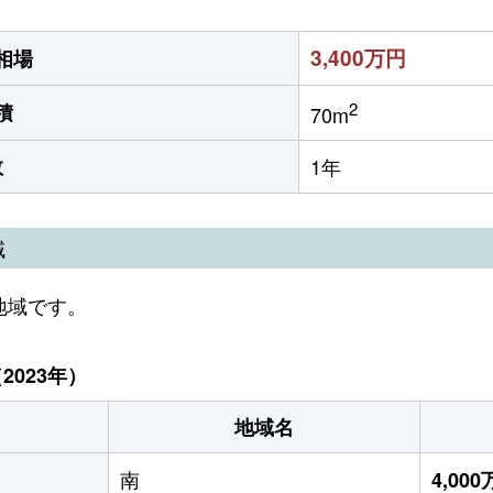
3,400万円
相場
2
積
70m
数
1年
域
地域です。
023年）
地域名
南
4,00