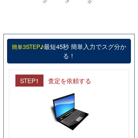
最短45秒 簡単入力でスグ分か
簡単3STEP♪
る！
STEP1
査定を依頼する