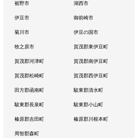
裾野市
湖西市
伊豆市
御前崎市
菊川市
伊豆の国市
牧之原市
賀茂郡東伊豆町
賀茂郡河津町
賀茂郡南伊豆町
賀茂郡松崎町
賀茂郡西伊豆町
田方郡函南町
駿東郡清水町
駿東郡長泉町
駿東郡小山町
榛原郡吉田町
榛原郡川根本町
周智郡森町