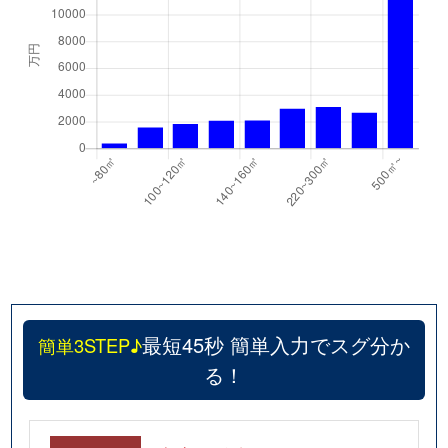
最短45秒 簡単入力でスグ分か
簡単3STEP♪
る！