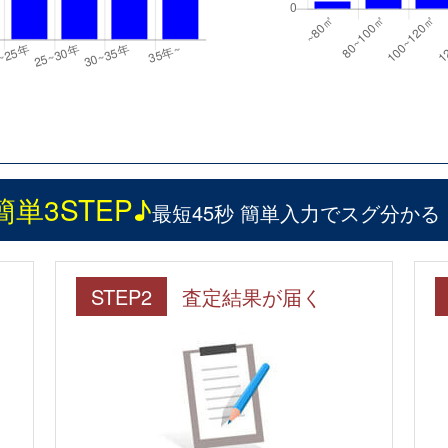
簡単3STEP♪
最短45秒 簡単入力でスグ分かる
STEP2
査定結果が届く