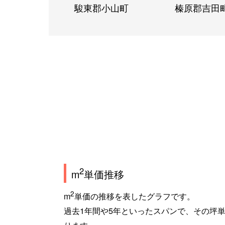
駿東郡小山町
榛原郡吉田
2
m
単価推移
2
m
単価の推移を表したグラフです。
過去1年間や5年といったスパンで、その坪