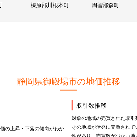
町
榛原郡川根本町
周智郡森町
静岡県御殿場市の地価推移
取引数推移
対象の地域の売買された取引
その地域が活発に売買されて
単価の上昇・下落の傾向がわか
性があり、売買数が少ない地