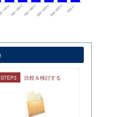
！
STEP3
比較＆検討する