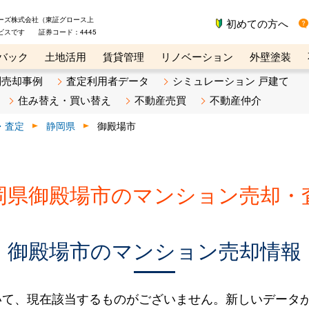
ーズ株式会社（東証グロース上
初めての方へ
ビスです 証券コード：4445
バック
土地活用
賃貸管理
リノベーション
外壁塗装
ライン講座
リビンマガジンBiz
不動産売却ご相談デスク
別売却事例
査定利用者データ
シミュレーション 戸建て
住み替え・買い替え
不動産売買
不動産仲介
・査定
静岡県
御殿場市
岡県御殿場市のマンション売却・
御殿場市のマンション売却情報
いて、現在該当するものがございません。新しいデータ