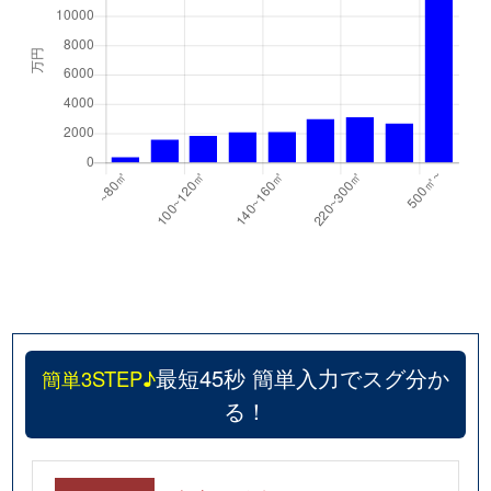
最短45秒 簡単入力でスグ分か
簡単3STEP♪
る！