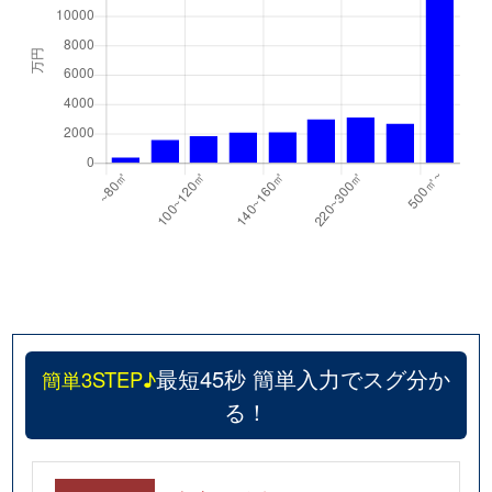
最短45秒 簡単入力でスグ分か
簡単3STEP♪
る！