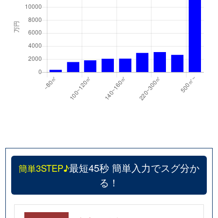
最短45秒 簡単入力でスグ分か
簡単3STEP♪
る！