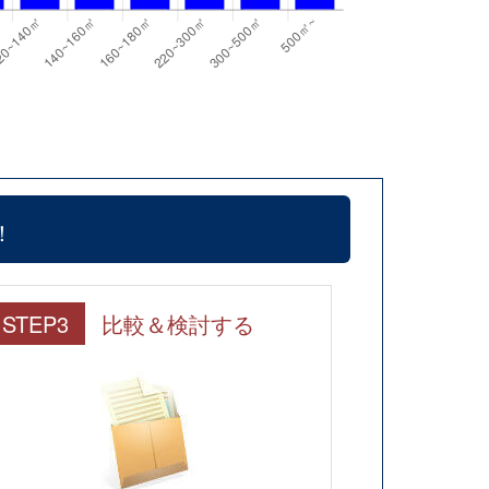
！
STEP3
比較＆検討する