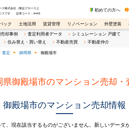
ーズ株式会社（東証グロース上
初めての方へ
ビスです 証券コード：4445
バック
土地活用
賃貸管理
リノベーション
外壁塗装
ライン講座
リビンマガジンBiz
不動産売却ご相談デスク
別売却事例
査定利用者データ
シミュレーション 戸建て
住み替え・買い替え
不動産売買
不動産仲介
・査定
静岡県
御殿場市
岡県御殿場市のマンション売却・
御殿場市のマンション売却情報
いて、現在該当するものがございません。新しいデータ