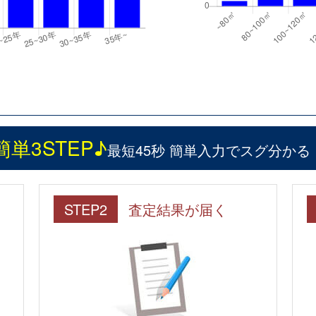
簡単3STEP♪
最短45秒 簡単入力でスグ分かる
STEP2
査定結果が届く