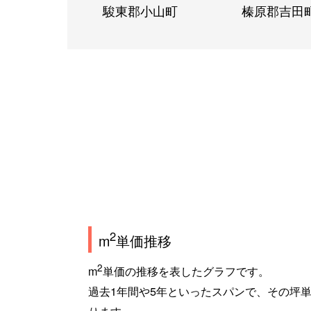
駿東郡小山町
榛原郡吉田
2
m
単価推移
2
m
単価の推移を表したグラフです。
過去1年間や5年といったスパンで、その坪