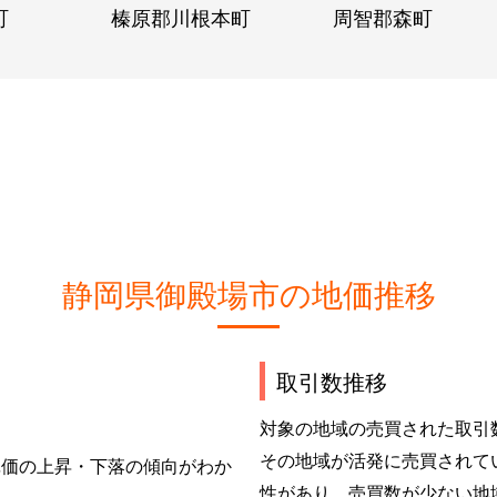
町
榛原郡川根本町
周智郡森町
静岡県御殿場市の地価推移
取引数推移
対象の地域の売買された取引
その地域が活発に売買されて
単価の上昇・下落の傾向がわか
性があり、売買数が少ない地