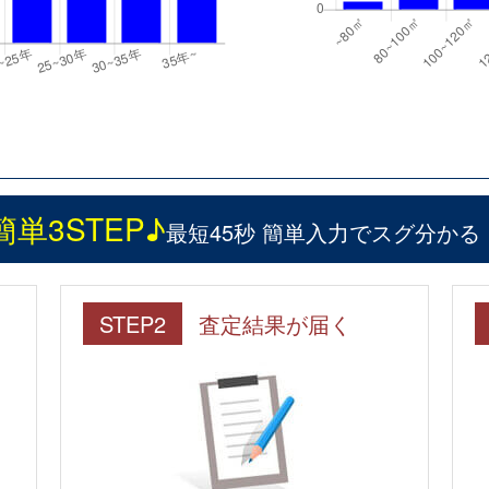
簡単3STEP♪
最短45秒 簡単入力でスグ分かる
STEP2
査定結果が届く