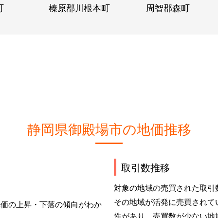
町
榛原郡川根本町
周智郡森町
静岡県御殿場市の地価推移
取引数推移
対象の地域の売買された取引
その地域が活発に売買されて
単価の上昇・下落の傾向がわか
性があり、売買数が少ない地