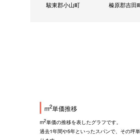
駿東郡小山町
榛原郡吉田
2
m
単価推移
2
m
単価の推移を表したグラフです。
過去1年間や5年といったスパンで、その坪