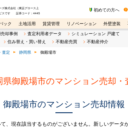
ーズ株式会社（東証グロース上
初めての方へ
ビスです 証券コード：4445
バック
土地活用
賃貸管理
リノベーション
外壁塗装
ライン講座
リビンマガジンBiz
不動産売却ご相談デスク
別売却事例
査定利用者データ
シミュレーション 戸建て
住み替え・買い替え
不動産売買
不動産仲介
・査定
静岡県
御殿場市
岡県御殿場市のマンション売却・
御殿場市のマンション売却情報
いて、現在該当するものがございません。新しいデータ