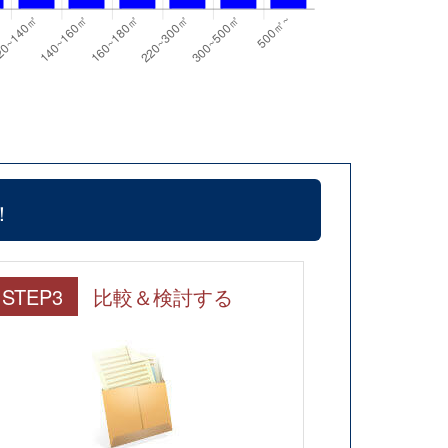
！
STEP3
比較＆検討する