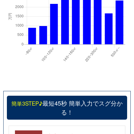
最短45秒 簡単入力でスグ分か
簡単3STEP♪
る！