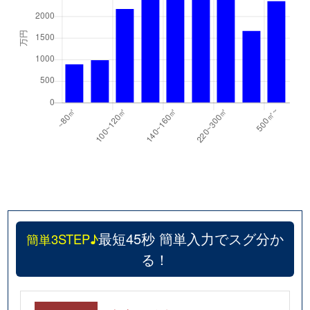
最短45秒 簡単入力でスグ分か
簡単3STEP♪
る！