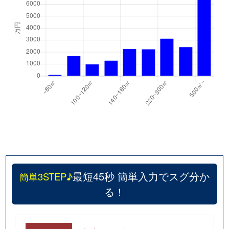
最短45秒 簡単入力でスグ分か
簡単3STEP♪
る！