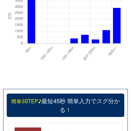
最短45秒 簡単入力でスグ分か
簡単3STEP♪
る！