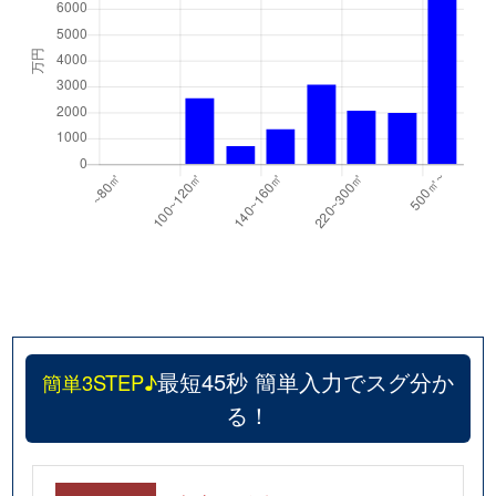
最短45秒 簡単入力でスグ分か
簡単3STEP♪
る！