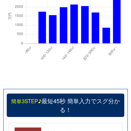
最短45秒 簡単入力でスグ分か
簡単3STEP♪
る！