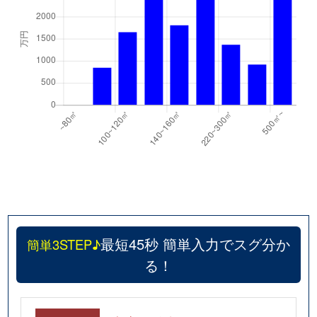
最短45秒 簡単入力でスグ分か
簡単3STEP♪
る！