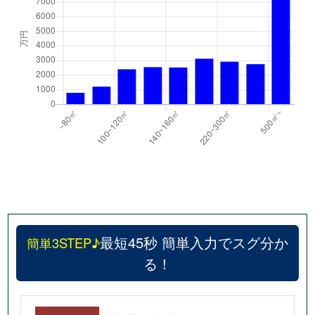
最短45秒 簡単入力でスグ分か
簡単3STEP♪
る！