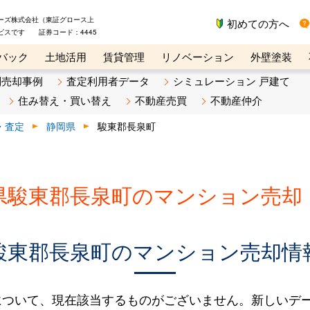
ーズ株式会社（東証グロース上
初めての方へ
ビスです 証券コード：4445
バック
土地活用
賃貸管理
リノベーション
外壁塗装
ライン講座
リビンマガジンBiz
不動産売却ご相談デスク
別売却事例
査定利用者データ
シミュレーション 戸建て
住み替え・買い替え
不動産売買
不動産仲介
・査定
静岡県
駿東郡長泉町
県駿東郡長泉町のマンション売却
駿東郡長泉町のマンション売却情
について、現在該当するものがございません。新しいデ