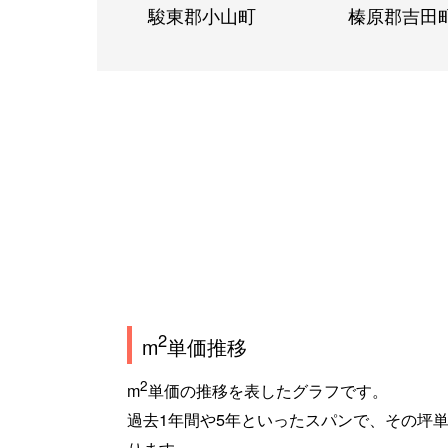
駿東郡小山町
榛原郡吉田
2
m
単価推移
2
m
単価の推移を表したグラフです。
過去1年間や5年といったスパンで、その坪