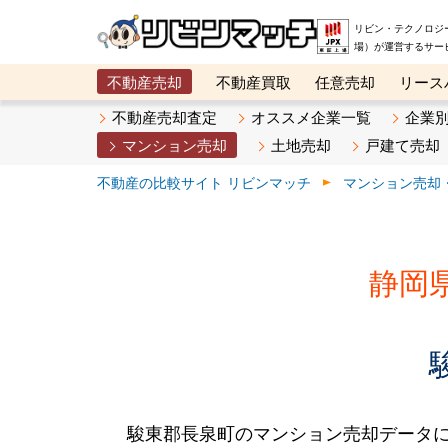
リビン・テクノロジ
場）が運営するサー
不動産売却
不動産買取
任意売却
リース
メタ住宅展示場
ベスト不動産カンパニー
オン
不動産売却査定
オススメ企業一覧
企業
マンション売却
土地売却
戸建て売却
不動産の比較サイト リビンマッチ
マンション売却
静岡
駿東郡長泉町のマンション売却データ