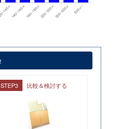
！
STEP3
比較＆検討する