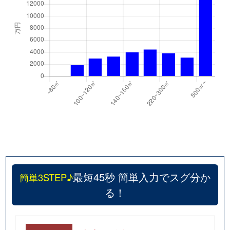
最短45秒 簡単入力でスグ分か
簡単3STEP♪
る！