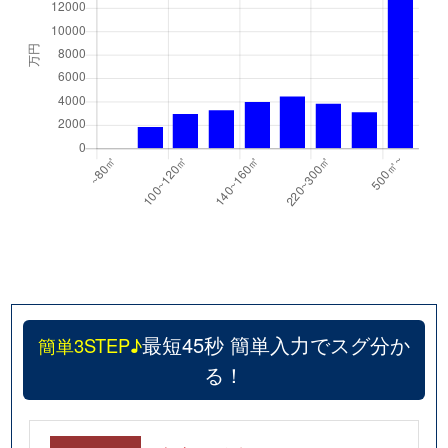
最短45秒 簡単入力でスグ分か
簡単3STEP♪
る！