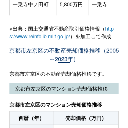
一乗寺中ノ田町
5,800万円
一乗寺
岡崎西福ノ川町
1,500万円
神宮丸太町
高野蓼原町
670万円
出町柳
一乗寺西閉川原町
4,200万円
修学院
上高野植ノ町
1,500万円
三宅八幡
高野蓼原町
3,500万円
出町柳
※出典：国土交通省不動産取引価格情報（
http
一乗寺払殿町
1,300万円
一乗寺
北白川伊織町
5,500万円
茶山・京都芸術
s://www.reinfolib.mlit.go.jp/
）を加工して作成
高野西開町
1,400万円
茶山・京都芸術大
岩倉北池田町
19,000万円
国際会館
北白川仕伏町
700万円
茶山・京都芸術
京都市左京区の不動産売却価格推移（2005
高野西開町
1,800万円
茶山・京都芸術大
～2023年）
岩倉北池田町
40,000万円
国際会館
北白川下別当町
2,800万円
元田中
高野東開町
2,800万円
茶山・京都芸術大
岩倉木野町
3,000万円
二軒茶屋(京都)
京都市左京区の不動産売却価格推移です。
北白川堂ノ前町
7,600万円
元田中
高野東開町
1,100万円
茶山・京都芸術大
岩倉木野町
2,300万円
二軒茶屋(京都)
京都市左京区のマンション売却価格推移
鞍馬本町
100万円
鞍馬
高野東開町
2,400万円
茶山・京都芸術大
岩倉下在地町
2,500万円
岩倉(京都)
静市市原町
2,000万円
市原
京都市左京区のマンション売却価格推移
高野東開町
4,200万円
茶山・京都芸術大
岩倉忠在地町
21,000万円
岩倉(京都)
下鴨北芝町
9,500万円
北山(京都)
西暦（年）
売却価格（万円）
高野東開町
1,600万円
茶山・京都芸術大
岩倉忠在地町
1,000万円
岩倉(京都)