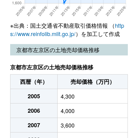
上高野北田町
2,500万円
八幡前(京都)
※出典：国土交通省不動産取引価格情報 （
http
上高野沢淵町
1,500万円
三宅八幡
s://www.reinfolib.mlit.go.jp/
）を加工して作成
上高野下荒蒔町
9,500万円
宝ケ池
京都市左京区の土地売却価格推移
上高野畑町
4,400万円
三宅八幡
京都市左京区の土地売却価格推移
上高野畑町
4,400万円
三宅八幡
西暦（年）
売却価格（万円）
上高野畑町
4,400万円
三宅八幡
2005
4,300
上高野畑町
4,400万円
三宅八幡
2006
4,000
北白川瓜生山町
800万円
茶山・京都芸術
2007
3,600
北白川上別当町
14,000万円
元田中