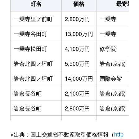
町名
価格
最寄駅
上高野西氷室町
1,400万円
宝ケ池
一乗寺里ノ前町
2,800万円
一乗寺
北白川地蔵谷町
1,200万円
出町柳
一乗寺谷田町
13,000万円
一乗寺
北白川西町
3,300万円
一乗寺
一乗寺松田町
4,100万円
修学院
下鴨北園町
10,000万円
北山(京都)
岩倉北四ノ坪町
5,900万円
岩倉(京都)
下鴨高木町
2,700万円
松ケ崎(京都)
岩倉北四ノ坪町
14,000万円
国際会館
下鴨西林町
5,200万円
出町柳
岩倉長谷町
2,100万円
岩倉(京都)
下鴨西林町
5,500万円
出町柳
岩倉長谷町
2,800万円
岩倉(京都)
下鴨西本町
4,400万円
北大路
岩倉長谷町
2,800万円
岩倉(京都)
下鴨夜光町
500万円
北山(京都)
※出典：国土交通省不動産取引価格情報（
http
岩倉幡枝町
3,800万円
木野