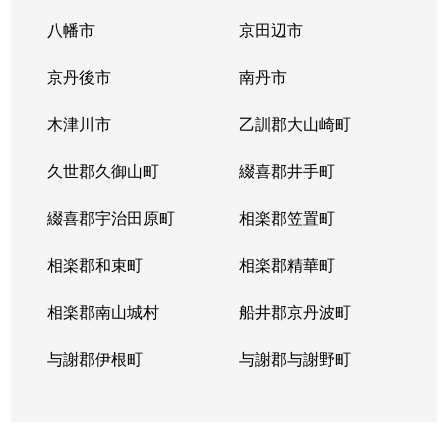
八幡市
京田辺市
田中春菜町
4,900万円
元田中
京丹後市
南丹市
田中樋ノ口町
12,000万円
元田中
木津川市
乙訓郡大山崎町
田中古川町
1,800万円
茶山・京都芸術
久世郡久御山町
綴喜郡井手町
田中古川町
2,000万円
茶山・京都芸術
綴喜郡宇治田原町
相楽郡笠置町
田中南西浦町
6,900万円
出町柳
相楽郡和束町
相楽郡精華町
田中南西浦町
580万円
元田中
相楽郡南山城村
船井郡京丹波町
田中門前町
2,900万円
出町柳
与謝郡伊根町
与謝郡与謝野町
南禅寺北ノ坊町
1,200万円
蹴上
松ケ崎泉川町
2,300万円
松ケ崎(京都)