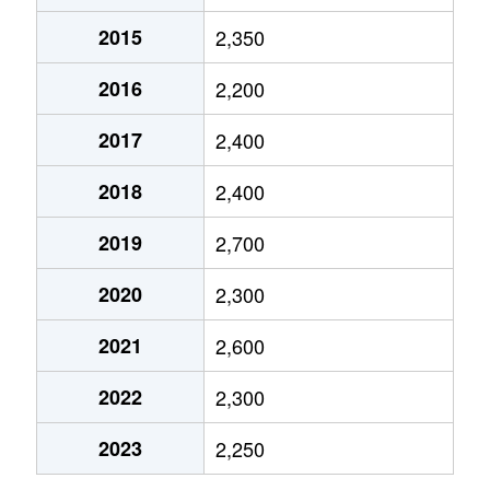
東門前町
1,400万円
東山(京都)
岩倉花園町
3,100万円
岩倉(京都)
2015
2,350
修学院西沮沢町
1,500万円
修学院
孫橋町
2,100万円
三条(京都)
岩倉花園町
4,000万円
岩倉(京都)
2016
2,200
浄土寺真如町
4,200万円
神宮丸太町
南門前町
2,300万円
東山(京都)
岩倉花園町
1,400万円
岩倉(京都)
2017
2,400
田中西春菜町
8,300万円
元田中
八瀬野瀬町
550万円
八瀬比叡山口
岩倉花園町
3,100万円
岩倉(京都)
2018
2,400
田中樋ノ口町
9,000万円
元田中
八瀬野瀬町
1,300万円
八瀬比叡山口
2019
2,700
岩倉花園町
6,600万円
国際会館
松ケ崎御所ノ内町
12,000万円
松ケ崎(京都)
八瀬野瀬町
1,600万円
八瀬比叡山口
2020
2,300
岩倉花園町
1,600万円
八幡前(京都)
松ケ崎小竹藪町
4,100万円
松ケ崎(京都)
八瀬野瀬町
2,100万円
八瀬比叡山口
2021
2,600
岩倉三笠町
6,300万円
岩倉(京都)
松ケ崎小脇町
9,600万円
修学院
山端川端町
1,100万円
修学院
2022
2,300
岩倉南池田町
5,200万円
国際会館
松ケ崎正田町
6,500万円
松ケ崎(京都)
山端川原町
4,300万円
修学院
2023
2,250
岩倉三宅町
4,500万円
八幡前(京都)
松ケ崎正田町
4,500万円
松ケ崎(京都)
山端川原町
6,400万円
修学院