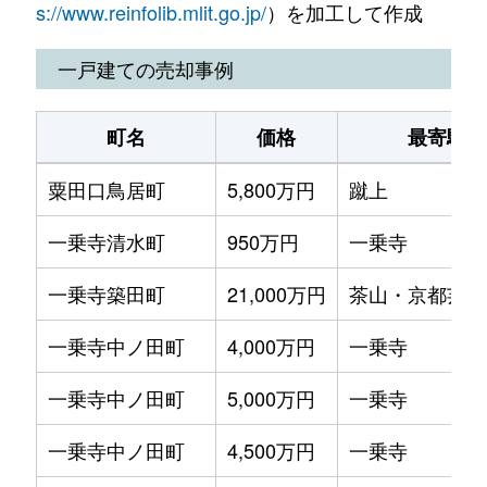
下鴨夜光町
850万円
北山(京都)
s://www.reinfolib.mlit.go.jp/
）を加工して作成
岩倉幡枝町
2,400万円
木野
下鴨夜光町
440万円
北山(京都)
一戸建ての売却事例
岩倉幡枝町
2,400万円
京都精華大前
下堤町
4,200万円
神宮丸太町
町名
価格
最寄駅
岩倉幡枝町
3,000万円
京都精華大前
聖護院円頓美町
3,100万円
神宮丸太町
粟田口鳥居町
5,800万円
蹴上
岩倉幡枝町
7,000万円
国際会館
聖護院山王町
2,000万円
神宮丸太町
一乗寺清水町
950万円
一乗寺
岩倉幡枝町
5,100万円
国際会館
聖護院山王町
3,900万円
神宮丸太町
一乗寺築田町
21,000万円
茶山・京都芸術
岩倉花園町
3,500万円
国際会館
聖護院中町
3,700万円
神宮丸太町
一乗寺中ノ田町
4,000万円
一乗寺
岩倉三笠町
5,100万円
岩倉(京都)
聖護院蓮華蔵町
2,500万円
神宮丸太町
一乗寺中ノ田町
5,000万円
一乗寺
岩倉南大鷺町
13,000万円
国際会館
浄土寺西田町
1,400万円
出町柳
一乗寺中ノ田町
4,500万円
一乗寺
岩倉三宅町
4,900万円
国際会館
浄土寺西田町
1,200万円
出町柳