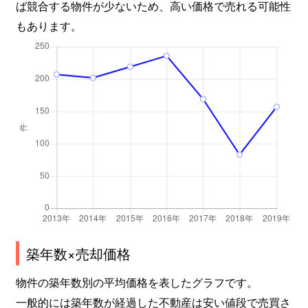
ば競合する物件が少ないため、高い価格で売れる可能性
もあります。
吉田下阿達町
3,900万円
神宮丸太町
吉田橘町
2,600万円
神宮丸太町
吉田中阿達町
2,000万円
神宮丸太町
吉田中大路町
1,200万円
神宮丸太町
吉田中大路町
1,200万円
神宮丸太町
吉田本町
630万円
出町柳
吉田本町
1,700万円
出町柳
築年数×売却価格
物件の築年数別の平均価格を表したグラフです。
一般的には築年数が経過した不動産は安い値段で売買さ