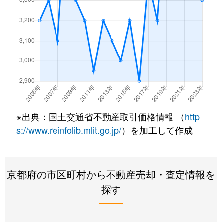
浄土寺上馬場町
1,900万円
出町柳
浄土寺上南田町
180万円
出町柳
浄土寺下馬場町
5,500万円
出町柳
浄土寺真如町
1,200万円
神宮丸太町
浄土寺西田町
2,500万円
出町柳
※出典：国土交通省不動産取引価格情報 （
http
s://www.reinfolib.mlit.go.jp/
）を加工して作成
浄土寺西田町
5,400万円
出町柳
浄土寺馬場町
1,200万円
蹴上
京都府の市区町村から不動産売却・査定情報を
浄土寺南田町
480万円
出町柳
探す
高野泉町
3,700万円
修学院