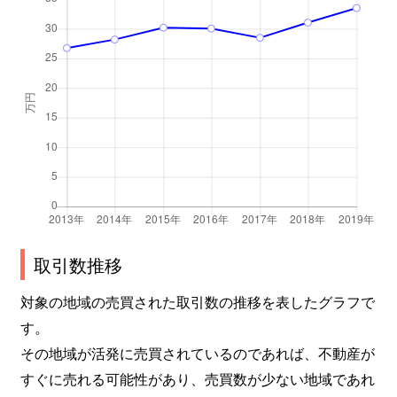
山端大塚町
1,000万円
宝ケ池
山端川端町
15,000万円
修学院
山端大城田町
3,100万円
修学院
山端柳ケ坪町
5,300万円
修学院
山端柳ケ坪町
1,600万円
修学院
吉田泉殿町
4,500万円
出町柳
取引数推移
吉田神楽岡町
5,500万円
神宮丸太町
対象の地域の売買された取引数の推移を表したグラフで
吉田神楽岡町
8,900万円
出町柳
す。
吉田上阿達町
25,000万円
出町柳
その地域が活発に売買されているのであれば、不動産が
すぐに売れる可能性があり、売買数が少ない地域であれ
吉田下阿達町
1,500万円
神宮丸太町