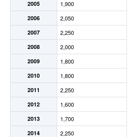
下鴨北芝町
2005
1,900
16,000万円
北山(京都)
高野東開町
1,500万円
茶山・京都芸術大
岩倉長谷町
2,700万円
岩倉(京都)
2006
2,050
下鴨北園町
5,700万円
北山(京都)
高野東開町
2,400万円
元田中
岩倉長谷町
3,200万円
岩倉(京都)
2007
2,250
下鴨貴船町
6,500万円
北大路
高野東開町
380万円
元田中
岩倉長谷町
1,800万円
岩倉(京都)
2008
2,000
下鴨芝本町
1,400万円
北大路
田中上古川町
2,600万円
茶山・京都芸術大
岩倉長谷町
3,500万円
岩倉(京都)
2009
1,800
下鴨蓼倉町
5,800万円
茶山・京都芸術
田中関田町
2,200万円
出町柳
岩倉長谷町
2,700万円
岩倉(京都)
2010
1,800
下鴨西高木町
2,300万円
松ケ崎(京都)
田中関田町
5,800万円
出町柳
岩倉長谷町
2,000万円
岩倉(京都)
2011
2,250
下鴨西半木町
4,600万円
北大路
東丸太町
5,700万円
神宮丸太町
岩倉西河原町
4,200万円
岩倉(京都)
2012
1,600
下鴨東梅ノ木町
4,500万円
松ケ崎(京都)
東丸太町
1,500万円
神宮丸太町
岩倉幡枝町
4,900万円
木野
2013
1,700
下鴨東塚本町
16,000万円
松ケ崎(京都)
東門前町
1,500万円
東山(京都)
岩倉幡枝町
3,800万円
国際会館
2014
2,250
下鴨東塚本町
3,900万円
松ケ崎(京都)