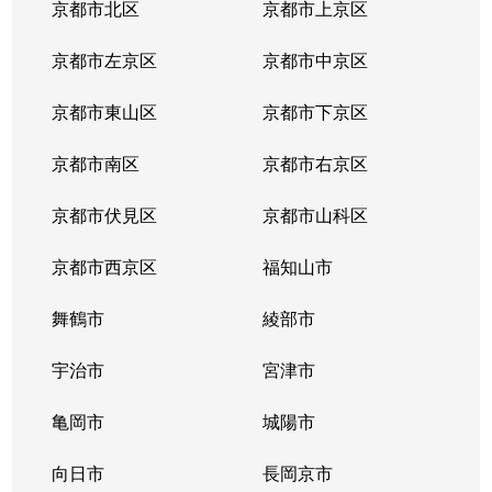
京都市北区
京都市上京区
高野蓼原町
1,500万円
元田中
京都市左京区
京都市中京区
高野西開町
1,200万円
元田中
京都市東山区
京都市下京区
田中飛鳥井町
550万円
元田中
京都市南区
京都市右京区
田中大堰町
3,300万円
出町柳
京都市伏見区
京都市山科区
田中大久保町
4,300万円
元田中
京都市西京区
福知山市
田中上柳町
5,200万円
出町柳
舞鶴市
綾部市
田中里ノ内町
4,400万円
元田中
宇治市
宮津市
田中里ノ内町
5,300万円
元田中
亀岡市
城陽市
田中西高原町
1,100万円
茶山・京都芸術
向日市
長岡京市
田中西春菜町
5,000万円
元田中