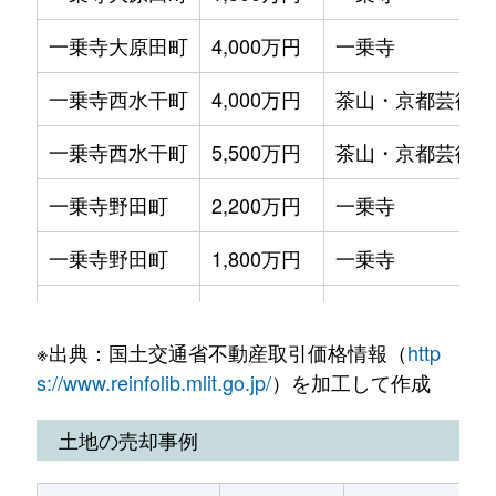
一乗寺大原田町
4,000万円
一乗寺
一乗寺西水干町
4,000万円
茶山・京都芸術大
一乗寺西水干町
5,500万円
茶山・京都芸術大
一乗寺野田町
2,200万円
一乗寺
一乗寺野田町
1,800万円
一乗寺
岩倉北池田町
3,000万円
国際会館
※出典：国土交通省不動産取引価格情報（
http
岩倉花園町
2,700万円
八幡前(京都)
s://www.reinfolib.mlit.go.jp/
）を加工して作成
上高野西氷室町
3,600万円
宝ケ池
土地の売却事例
上高野西氷室町
3,000万円
宝ケ池