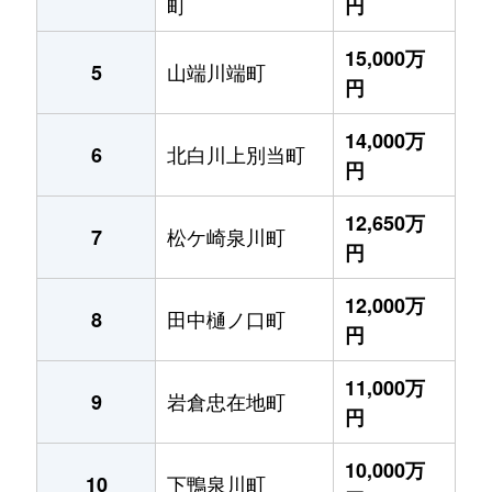
町
円
15,000万
山端川端町
5
円
14,000万
北白川上別当町
6
円
12,650万
松ケ崎泉川町
7
円
12,000万
田中樋ノ口町
8
円
11,000万
岩倉忠在地町
9
円
10,000万
下鴨泉川町
10