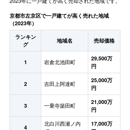
2023年に一戸建てが高く売却された地域です。
京都市左京区で一戸建てが高く売れた地域
（2023年）
ランキン
地域名
売却価格
グ
29,500万
岩倉北池田町
1
円
25,000万
吉田上阿達町
2
円
21,000万
一乗寺築田町
3
円
北白川西瀬ノ内
17,000万
4