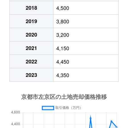
黒谷町
1,200万円
蹴上
2018
4,500
鹿ケ谷上宮ノ前町
6,200万円
蹴上
2019
3,800
鹿ケ谷桜谷町
4,800万円
蹴上
2020
3,200
鹿ケ谷寺ノ前町
3,200万円
蹴上
2021
4,150
静市市原町
1,100万円
市原
2022
4,450
静市市原町
3,300万円
市原
2023
4,350
静市市原町
1,000万円
市原
静市市原町
890万円
二軒茶屋(京都)
静市市原町
11,000万円
二軒茶屋(京都)
下鴨泉川町
10,000万円
出町柳