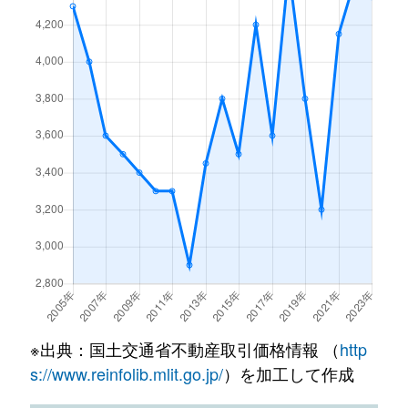
下鴨膳部町
1,400万円
北大路
下鴨上川原町
2,600万円
北大路
下鴨上川原町
7,700万円
北大路
下鴨北園町
28,000万円
北山(京都)
下鴨北園町
6,800万円
北山(京都)
下鴨北園町
8,900万円
松ケ崎(京都)
下鴨芝本町
6,900万円
北大路
下鴨蓼倉町
4,100万円
北大路
※出典：国土交通省不動産取引価格情報 （
http
s://www.reinfolib.mlit.go.jp/
）を加工して作成
下鴨蓼倉町
2,000万円
出町柳