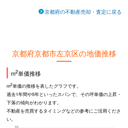
松ケ崎泉川町
23,000万円
松ケ崎(京都)
京都府の不動産売却・査定に戻る
松ケ崎木ノ本町
1,600万円
松ケ崎(京都)
松ケ崎桜木町
5,300万円
松ケ崎(京都)
松ケ崎桜木町
2,100万円
松ケ崎(京都)
京都府京都市左京区の地価推移
松ケ崎西桜木町
4,000万円
松ケ崎(京都)
2
m
単価推移
松ケ崎西桜木町
1,000万円
松ケ崎(京都)
2
m
単価の推移を表したグラフです。
八瀬秋元町
2,600万円
八瀬比叡山口
過去1年間や5年といったスパンで、その坪単価の上昇・
下落の傾向がわかります。
山端大塚町
1,800万円
宝ケ池
不動産を売買するタイミングなどの参考にご活用くださ
山端大塚町
1,900万円
宝ケ池
い。