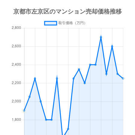
岩倉村松町
2,600万円
国際会館
吉田神楽岡町
6,500万円
神宮丸太町
山端大城田町
3,600万円
修学院
永観堂西町
3,600万円
蹴上
吉田神楽岡町
3,600万円
神宮丸太町
山端橋ノ本町
1,500万円
修学院
大原大長瀬町
1,400万円
八瀬比叡山口
吉田上阿達町
2,900万円
出町柳
山端橋ノ本町
1,400万円
修学院
大原戸寺町
600万円
八瀬比叡山口
吉田下阿達町
3,400万円
神宮丸太町
山端橋ノ本町
1,300万円
修学院
岡崎真如堂前町
5,700万円
神宮丸太町
山端森本町
1,400万円
修学院
岡崎西福ノ川町
700万円
神宮丸太町
山端森本町
3,100万円
修学院
岡崎西福ノ川町
1,600万円
神宮丸太町
岡崎西福ノ川町
1,400万円
神宮丸太町
岡崎法勝寺町
2,000万円
蹴上
上高野植ノ町
3,900万円
宝ケ池