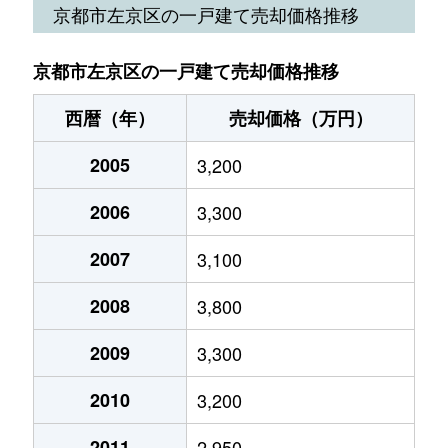
京都市左京区の一戸建て売却価格推移
下鴨蓼倉町
2,200万円
出町柳
京都市左京区の一戸建て売却価格推移
下鴨蓼倉町
900万円
出町柳
西暦（年）
売却価格（万円）
下鴨蓼倉町
3,800万円
出町柳
2005
3,200
下鴨西林町
4,200万円
出町柳
2006
3,300
下鴨西本町
4,200万円
北大路
2007
3,100
下鴨東半木町
2,400万円
北大路
2008
3,800
下鴨東半木町
1,100万円
北大路
2009
3,300
下鴨松ノ木町
1,400万円
出町柳
2010
3,200
下鴨南茶ノ木町
6,500万円
北山(京都)
2011
2,950